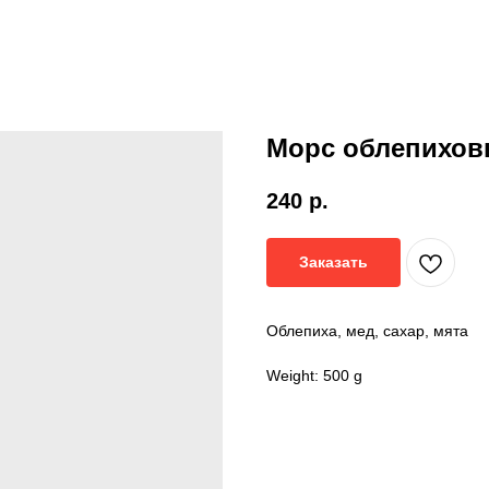
Морс облепихо
240
р.
Заказать
Облепиха, мед, сахар, мята
Weight: 500 g